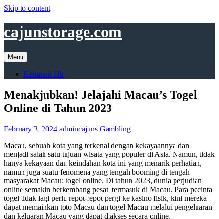
Skip to content
cajunstorage.com
Menu
Keluaran Hk
Menakjubkan! Jelajahi Macau’s Togel
Online di Tahun 2023
February 3, 2024
admincajuns
Gambling
Macau, sebuah kota yang terkenal dengan kekayaannya dan
menjadi salah satu tujuan wisata yang populer di Asia. Namun, tidak
hanya kekayaan dan keindahan kota ini yang menarik perhatian,
namun juga suatu fenomena yang tengah booming di tengah
masyarakat Macau: togel online. Di tahun 2023, dunia perjudian
online semakin berkembang pesat, termasuk di Macau. Para pecinta
togel tidak lagi perlu repot-repot pergi ke kasino fisik, kini mereka
dapat memainkan toto Macau dan togel Macau melalui pengeluaran
dan keluaran Macau yang dapat diakses secara online.