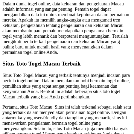
Dalam dunia togel online, data keluaran dan pengeluaran Macau
adalah informasi yang sangat penting. Pemain togel dapat
mengandalkan data ini untuk membuat keputusan dalam permainan
mereka. Apakah itu memilih angka-angka atau mengamati tren
keluaran, pengetahuan tentang pengeluaran dan keluaran Macau
akan membantu para pemain mendapatkan pengalaman bermain
togel yang lebih menarik dan berpotensi menguntungkan. Teruslah
mengikuti berita terkait pengeluaran dan keluaran Macau yang
paling baru untuk meraih hasil yang menyenangkan dalam
permainan togel online Anda.
Situs Toto Togel Macau Terbaik
Situs Toto Togel Macau yang terbaik tentunya menjadi incaran para
pecinta togel online. Dalam menjalankan hobi bermain togel online,
pemilihan situs yang tepat sangat penting bagi keamanan dan
kenyamanan Anda. Berikut ini adalah beberapa situs toto togel
Macau terbaik yang bisa Anda pertimbangkan.
Pertama, situs Toto Macau. Situs ini telah terkenal sebagai salah satu
yang terbaik dalam menyediakan permainan togel online. Dengan
antarmuka yang user-friendly dan tampilan yang menarik, situs ini
menawarkan pengalaman bermain togel online yang
menyenangkan. Selain itu, situs Toto Macau juga memiliki banyak
pilihan pasaran togel Macau yang lengkap, sehingga Anda dapat