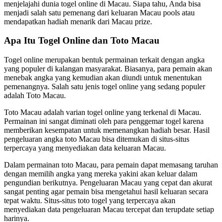
menjelajahi dunia togel online di Macau. Siapa tahu, Anda bisa
menjadi salah satu pemenang dari keluaran Macau pools atau
mendapatkan hadiah menarik dari Macau prize.
Apa Itu Togel Online dan Toto Macau
Togel online merupakan bentuk permainan terkait dengan angka
yang populer di kalangan masyarakat. Biasanya, para pemain akan
menebak angka yang kemudian akan diundi untuk menentukan
pemenangnya. Salah satu jenis togel online yang sedang populer
adalah Toto Macau.
Toto Macau adalah varian togel online yang terkenal di Macau.
Permainan ini sangat diminati oleh para penggemar togel karena
memberikan kesempatan untuk memenangkan hadiah besar. Hasil
pengeluaran angka toto Macau bisa ditemukan di situs-situs
terpercaya yang menyediakan data keluaran Macau.
Dalam permainan toto Macau, para pemain dapat memasang taruhan
dengan memilih angka yang mereka yakini akan keluar dalam
pengundian berikutnya. Pengeluaran Macau yang cepat dan akurat
sangat penting agar pemain bisa mengetahui hasil keluaran secara
tepat waktu. Situs-situs toto togel yang terpercaya akan
menyediakan data pengeluaran Macau tercepat dan terupdate setiap
harinya.