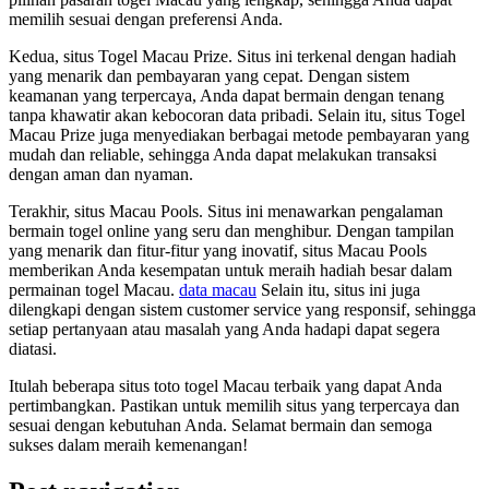
memilih sesuai dengan preferensi Anda.
Kedua, situs Togel Macau Prize. Situs ini terkenal dengan hadiah
yang menarik dan pembayaran yang cepat. Dengan sistem
keamanan yang terpercaya, Anda dapat bermain dengan tenang
tanpa khawatir akan kebocoran data pribadi. Selain itu, situs Togel
Macau Prize juga menyediakan berbagai metode pembayaran yang
mudah dan reliable, sehingga Anda dapat melakukan transaksi
dengan aman dan nyaman.
Terakhir, situs Macau Pools. Situs ini menawarkan pengalaman
bermain togel online yang seru dan menghibur. Dengan tampilan
yang menarik dan fitur-fitur yang inovatif, situs Macau Pools
memberikan Anda kesempatan untuk meraih hadiah besar dalam
permainan togel Macau.
data macau
Selain itu, situs ini juga
dilengkapi dengan sistem customer service yang responsif, sehingga
setiap pertanyaan atau masalah yang Anda hadapi dapat segera
diatasi.
Itulah beberapa situs toto togel Macau terbaik yang dapat Anda
pertimbangkan. Pastikan untuk memilih situs yang terpercaya dan
sesuai dengan kebutuhan Anda. Selamat bermain dan semoga
sukses dalam meraih kemenangan!