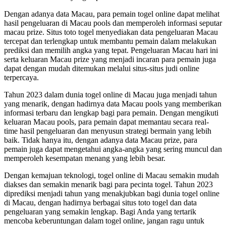
Dengan adanya data Macau, para pemain togel online dapat melihat
hasil pengeluaran di Macau pools dan memperoleh informasi seputar
macau prize. Situs toto togel menyediakan data pengeluaran Macau
tercepat dan terlengkap untuk membantu pemain dalam melakukan
prediksi dan memilih angka yang tepat. Pengeluaran Macau hari ini
serta keluaran Macau prize yang menjadi incaran para pemain juga
dapat dengan mudah ditemukan melalui situs-situs judi online
terpercaya.
Tahun 2023 dalam dunia togel online di Macau juga menjadi tahun
yang menarik, dengan hadirnya data Macau pools yang memberikan
informasi terbaru dan lengkap bagi para pemain. Dengan mengikuti
keluaran Macau pools, para pemain dapat memantau secara real-
time hasil pengeluaran dan menyusun strategi bermain yang lebih
baik. Tidak hanya itu, dengan adanya data Macau prize, para
pemain juga dapat mengetahui angka-angka yang sering muncul dan
memperoleh kesempatan menang yang lebih besar.
Dengan kemajuan teknologi, togel online di Macau semakin mudah
diakses dan semakin menarik bagi para pecinta togel. Tahun 2023
diprediksi menjadi tahun yang menakjubkan bagi dunia togel online
di Macau, dengan hadirnya berbagai situs toto togel dan data
pengeluaran yang semakin lengkap. Bagi Anda yang tertarik
mencoba keberuntungan dalam togel online, jangan ragu untuk