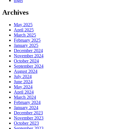
togel
Archives
May 2025
April 2025
March 2025
February 2025
January 2025
December 2024
November 2024
October 2024
September 2024
August 2024
July 2024
June 2024
May 2024
April 2024
March 2024
February 2024
January 2024
December 2023
November 2023
October 2023
September 2023