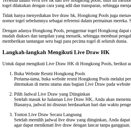
Tersedia dalam versi live hk dan live hongkong pools, situs ini m
togel dilakukan dengan cara yang adil dan transparan, sehingga menja
Tidak hanya menyediakan live draw hk, Hongkong Pools juga menawarka
nomor togel sebelumnya sebagai referensi dalam permainan mereka. S
Dengan adanya Hongkong Pools, penggemar togel Hongkong dapat me
mudah diakses dan tampilan yang menarik, sehingga membuat pengala
memberikan tantangan seru bagi para pecinta togel di seluruh dunia.
Langkah-langkah Mengikuti Live Draw HK
Untuk dapat mengikuti Live Draw HK di Hongkong Pools, berikut ad
Buka Website Resmi Hongkong Pools
Pertama-tama, buka website resmi Hongkong Pools melalui pe
ditemukan di menu utama atau bagian Live Draw pada websit
Pilih Jadwal Live Draw yang Diinginkan
Setelah masuk ke halaman Live Draw HK, Anda akan menemukan 
Biasanya, jadwal ini disusun berdasarkan hari dan waktu penge
Tonton Live Draw Secara Langsung
Setelah memilih jadwal live draw yang diinginkan, Anda dapat
agar dapat menikmati live draw dengan lancar tanpa gangguan.