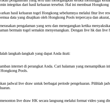
emberikan pengalaman yang seru dan menegangkan ketika menunggu kel
min integritas dari hasil keluaran tersebut. Hal ini membuat Hongkong 
n hasil keluaran togel Hongkong sebelumnya melalui fitur live result 
emua data yang disajikan oleh Hongkong Pools terpercaya dan akurat,
rasakan pengalaman yang seru dan menegangkan ketika menyaksikan l
man bermain togel semakin menyenangkan. Dengan live hk dan live hon
alah langkah-langkah yang dapat Anda ikuti:
ramban internet di perangkat Anda. Cari halaman yang menampilkan i
e Hongkong Pools.
jadwal live draw untuk berbagai periode pengeluaran. Pilihlah jadw
luaran.
 menonton live draw HK secara langsung melalui format video yang dis