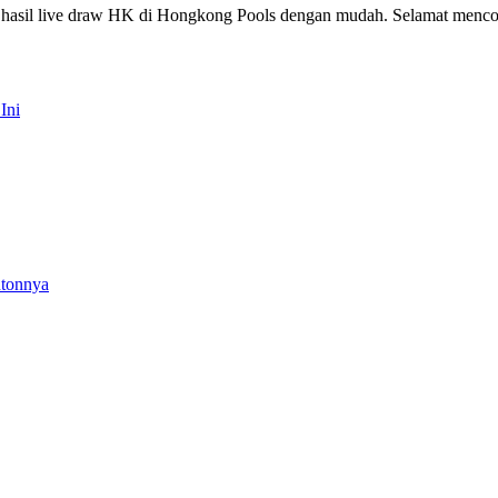
 hasil live draw HK di Hongkong Pools dengan mudah. Selamat menco
Ini
ntonnya