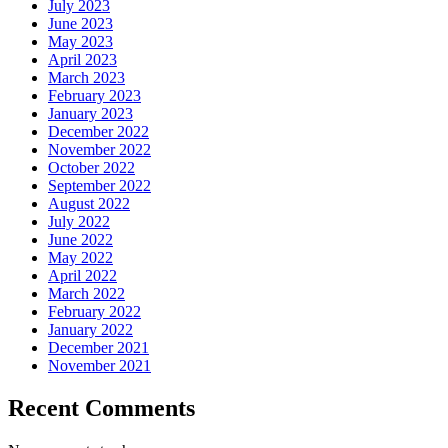
July 2023
June 2023
May 2023
April 2023
March 2023
February 2023
January 2023
December 2022
November 2022
October 2022
September 2022
August 2022
July 2022
June 2022
May 2022
April 2022
March 2022
February 2022
January 2022
December 2021
November 2021
Recent Comments