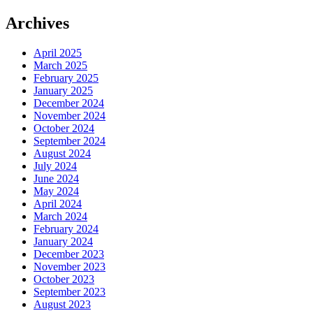
Archives
April 2025
March 2025
February 2025
January 2025
December 2024
November 2024
October 2024
September 2024
August 2024
July 2024
June 2024
May 2024
April 2024
March 2024
February 2024
January 2024
December 2023
November 2023
October 2023
September 2023
August 2023