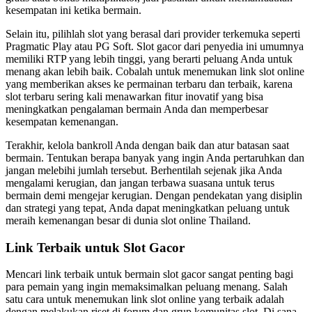
kesempatan ini ketika bermain.
Selain itu, pilihlah slot yang berasal dari provider terkemuka seperti
Pragmatic Play atau PG Soft. Slot gacor dari penyedia ini umumnya
memiliki RTP yang lebih tinggi, yang berarti peluang Anda untuk
menang akan lebih baik. Cobalah untuk menemukan link slot online
yang memberikan akses ke permainan terbaru dan terbaik, karena
slot terbaru sering kali menawarkan fitur inovatif yang bisa
meningkatkan pengalaman bermain Anda dan memperbesar
kesempatan kemenangan.
Terakhir, kelola bankroll Anda dengan baik dan atur batasan saat
bermain. Tentukan berapa banyak yang ingin Anda pertaruhkan dan
jangan melebihi jumlah tersebut. Berhentilah sejenak jika Anda
mengalami kerugian, dan jangan terbawa suasana untuk terus
bermain demi mengejar kerugian. Dengan pendekatan yang disiplin
dan strategi yang tepat, Anda dapat meningkatkan peluang untuk
meraih kemenangan besar di dunia slot online Thailand.
Link Terbaik untuk Slot Gacor
Mencari link terbaik untuk bermain slot gacor sangat penting bagi
para pemain yang ingin memaksimalkan peluang menang. Salah
satu cara untuk menemukan link slot online yang terbaik adalah
dengan melakukan riset di forum dan grup komunitas slot. Di sana,