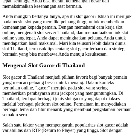
tepat, sehingga Anda bisa meraih kemenangan besar dan
memaksimalkan kesenangan saat bermain.
Anda mungkin bertanya-tanya, apa itu slot gacor? Istilah ini merujuk
pada mesin slot yang memiliki peluang tinggi untuk memberikan
kemenangan kepada pemain. Dengan memahami cara kerja slot
online, mengenali slot server Thailand, dan memanfaatkan link slot
online yang tepat, Anda dapat meningkatkan peluang Anda untuk
mendapatkan hasil maksimal. Mari kita telusuri lebih dalam dunia
slot Thailand, termasuk tips tentang slot gacor terbaru dan strategi
bermain yang bisa membawa Anda menuju kesuksesan.
Mengenal Slot Gacor di Thailand
Slot gacor di Thailand menjadi pilihan favorit bagi banyak pemain
yang mencari peluang besar untuk menang. Dalam konteks
perjudian online, "gacor" merujuk pada slot yang sering
memberikan pembayaran atau jackpot yang menguntungkan. Di
Thailand, terdapat berbagai jenis slot gacor yang dapat diakses
melalui berbagai platform slot online. Permainan ini menyediakan
berbagai tema dan fitur menarik yang membuat pengalaman bermain
semakin seru.
Salah satu faktor yang mempengaruhi popularitas slot gacor adalah
variabilitas dan RTP (Return to Player) yang tinggi. Slot dengan