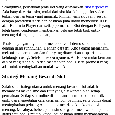
Selanjutnya, perhatikan jenis slot yang ditawarkan.
slot terpercaya
Ada banyak variasi slot, mulai dari slot klasik hingga slot video
terkini dengan tema yang menarik. Pilihlah jenis slot yang sesuai
dengan preferensi Anda dan pastikan juga untuk memeriksa RTP
atau Return to Player dari setiap permainan. Slot dengan RTP yang
lebih tinggi cenderung memberikan peluang lebih baik untuk
menang dalam jangka panjang.
Terakhir, jangan ragu untuk mencoba versi demo sebelum bermain
dengan uang sungguhan. Dengan cara ini, Anda dapat memahami
mekanisme permainan dan fitur yang ditawarkan tanpa risiko
kehilangan uang. Setelah merasa nyaman, Anda bisa mulai bermain
di slot yang Anda pilih dan manfaatkan bonus serta promosi yang
ada untuk meningkatkan modal awal Anda.
Strategi Menang Besar di Slot
Salah satu strategi utama untuk menang besar di slot adalah
memahami mekanisme dan fitur yang ditawarkan oleh setiap
permainan. Setiap slot online di Thailand memiliki karakteristik
unik, dan mengetahui cara kerja simbol, paylines, serta bonus dapat
meningkatkan peluang Anda untuk mendapatkan kombinasi
menang. Misalnya, beberapa mesin slot gacor menawarkan putaran
gratis atau bonus multiplikator, jadi pastikan untuk memanfaatkan