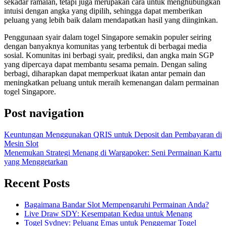
sekadar ramalan, tetapi juga merupakan cara untuk menghubungkan
intuisi dengan angka yang dipilih, sehingga dapat memberikan
peluang yang lebih baik dalam mendapatkan hasil yang diinginkan.
Penggunaan syair dalam togel Singapore semakin populer seiring
dengan banyaknya komunitas yang terbentuk di berbagai media
sosial. Komunitas ini berbagi syair, prediksi, dan angka main SGP
yang dipercaya dapat membantu sesama pemain. Dengan saling
berbagi, diharapkan dapat memperkuat ikatan antar pemain dan
meningkatkan peluang untuk meraih kemenangan dalam permainan
togel Singapore.
Post navigation
Keuntungan Menggunakan QRIS untuk Deposit dan Pembayaran di
Mesin Slot
Menemukan Strategi Menang di Wargapoker: Seni Permainan Kartu
yang Menggetarkan
Recent Posts
Bagaimana Bandar Slot Mempengaruhi Permainan Anda?
Live Draw SDY: Kesempatan Kedua untuk Menang
Togel Sydney: Peluang Emas untuk Penggemar Togel