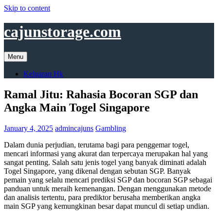
Skip to content
cajunstorage.com
Menu
Keluaran Hk
Ramal Jitu: Rahasia Bocoran SGP dan
Angka Main Togel Singapore
January 4, 2025
admincajuns
Gambling
Dalam dunia perjudian, terutama bagi para penggemar togel,
mencari informasi yang akurat dan terpercaya merupakan hal yang
sangat penting. Salah satu jenis togel yang banyak diminati adalah
Togel Singapore, yang dikenal dengan sebutan SGP. Banyak
pemain yang selalu mencari prediksi SGP dan bocoran SGP sebagai
panduan untuk meraih kemenangan. Dengan menggunakan metode
dan analisis tertentu, para prediktor berusaha memberikan angka
main SGP yang kemungkinan besar dapat muncul di setiap undian.