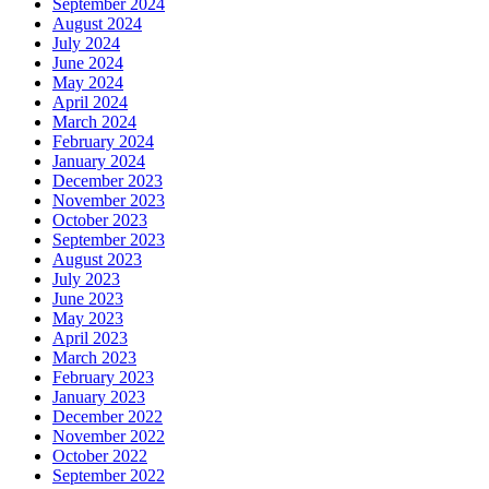
September 2024
August 2024
July 2024
June 2024
May 2024
April 2024
March 2024
February 2024
January 2024
December 2023
November 2023
October 2023
September 2023
August 2023
July 2023
June 2023
May 2023
April 2023
March 2023
February 2023
January 2023
December 2022
November 2022
October 2022
September 2022