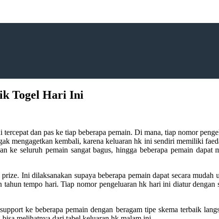
k Togel Hari Ini
ini tercepat dan pas ke tiap beberapa pemain. Di mana, tiap nomor peng
gak mengagetkan kembali, karena keluaran hk ini sendiri memiliki faed
kan ke seluruh pemain sangat bagus, hingga beberapa pemain dapat me
prize. Ini dilaksanakan supaya beberapa pemain dapat secara mudah 
n tahun tempo hari. Tiap nomor pengeluaran hk hari ini diatur dengan
 support ke beberapa pemain dengan beragam tipe skema terbaik lang
 bisa melihatnya dari tabel keluaran hk malam ini.