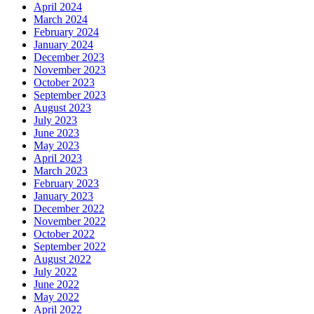
April 2024
March 2024
February 2024
January 2024
December 2023
November 2023
October 2023
September 2023
August 2023
July 2023
June 2023
May 2023
April 2023
March 2023
February 2023
January 2023
December 2022
November 2022
October 2022
September 2022
August 2022
July 2022
June 2022
May 2022
April 2022